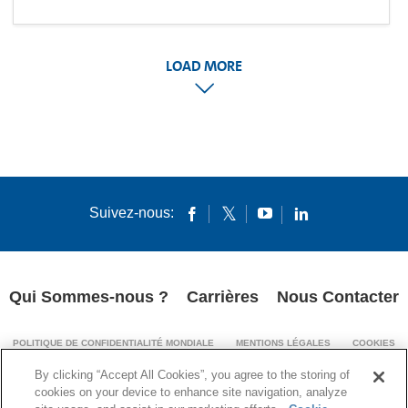
LOAD MORE
Suivez-nous:
Qui Sommes-nous ?
Carrières
Nous Contacter
POLITIQUE DE CONFIDENTIALITÉ MONDIALE
MENTIONS LÉGALES
COOKIES
MENTIONS LÉGALES (IMPRINT)
By clicking “Accept All Cookies”, you agree to the storing of
TRANSPARENCE DE LA CHAÎNE D’APPROVISIONNEMENT
cookies on your device to enhance site navigation, analyze