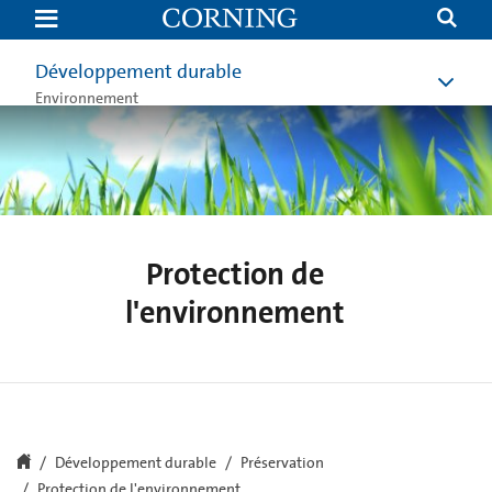
Protection
de
l'environnement
|
Développement durable
Développement
durable
Environnement
de
l'entreprise
|
Corning
Protection de
l'environnement
Développement durable
Préservation
Protection de l'environnement