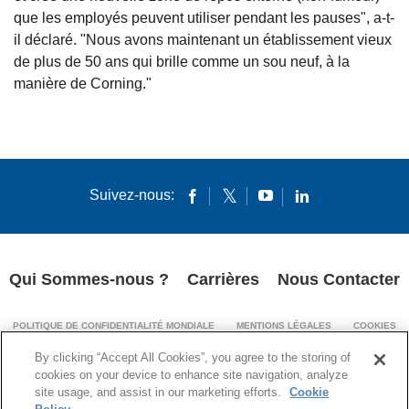
que les employés peuvent utiliser pendant les pauses", a-t-
il déclaré. "Nous avons maintenant un établissement vieux
de plus de 50 ans qui brille comme un sou neuf, à la
manière de Corning."
Suivez-nous:
Qui Sommes-nous ?
Carrières
Nous Contacter
POLITIQUE DE CONFIDENTIALITÉ MONDIALE
MENTIONS LÉGALES
COOKIES
MENTIONS LÉGALES (IMPRINT)
By clicking “Accept All Cookies”, you agree to the storing of
TRANSPARENCE DE LA CHAÎNE D’APPROVISIONNEMENT
cookies on your device to enhance site navigation, analyze
site usage, and assist in our marketing efforts.
Cookie
© 1994-2024 Corning Incorporated All Rights Reserved.