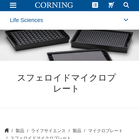
ス
フ
ェ
ロ
Life Sciences
イ
ド
マ
イ
ク
ロ
プ
レ
ー
ト
スフェロイドマイクロプ
レート
製品
ライフサイエンス
製品
マイクロプレート
スフェロイドマイクロプレート