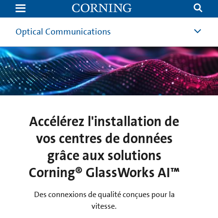
Accélérez
l'installation
de
votre
Optical Communications
centre
de
données
|
Corning®
GlassWorks
AI™
Accélérez l'installation de
vos centres de données
grâce aux solutions
Corning® GlassWorks AI™
Des connexions de qualité conçues pour la
vitesse.