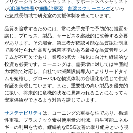
プリケーションスペシャリスト、サポートスペシャリスト
が
3D細胞培養
や
細胞治療薬
、
創薬スクリーニング
といっ
た急成長領域で研究室の支援体制を整えています。
品質を追求するためには、常に先手先手で予防的な措置を
講じ、プロセス、製品、サービスを継続的に改善する必要
があります。その場合、第三者が確認可能な品質認証制度
で裏付けられた高度な滅菌基準のある厳格な品質管理シス
テムが不可欠であり、業務の拡大・強化に向けた継続的な
投資も必要です。コーニングは、需要増に対しては生産能
力増強で対応し、自社での滅菌設備導入によりリードタイ
ムを短縮し、グローバルな物流体制の合理化を通じて供給
保証を実現しています。また、重要性の高い製品を優先的
に扱い、将来的に危機的状況に見舞われることになっても
安定供給ができるよう対策を講じています。
サステナビリティ
は、コーニングの重要な柱であり、循環
性重視、プラスチック素材使用量の削減、再生可能エネル
ギーの利用を含め、継続的なESG改善の取り組みという視