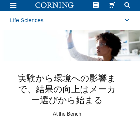
Laboratory
Equipment
Suppliers:
Improving
Life Sciences
Results
from
the
Bench
to
Environmental
Impact
|
Corning
実験から環境への影響ま
で、結果の向上はメーカ
ー選びから始まる
At the Bench