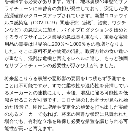
を確保する必要があります。近年、地球規模の事態でサプ
ライチェーンに未曾有の負担が発生しており、安定した供
給源確保がクローズアップされています。新型コロナウイ
ルス感染症（COVID-19）関連研究（診断、治療、ワクチ
ンなど）の急拡大に加え、バイオプロダクションを始めと
するライフサイエンス業界の急成長も重なり、重要な実験
用品の需要は世界的に200％〜1,000％もの急増となりま
した。そこに原料不足や物流の混乱、政府方針の食い違い
が重なり、混乱は危機と言えるレベルに達し、もっと強固
なサプライチェーンの必要性が浮かび上がりました。
将来起こりうる事態や悪影響の要因を1つ残らず予測する
ことは不可能ですが、すでに柔軟性や適応性を発揮してい
るメーカーとの連携により、今後、混乱に陥る可能性を低
減させることが可能です。コロナ禍のしわ寄せが見られ始
めた段階で、即座に増産や安定化の施策を打ち出した実績
のあるメーカーであれば、将来の困難な状況に見舞われた
場合でも、有利な立場を確保し必要な措置を講じられる可
能性が高いと言えます。