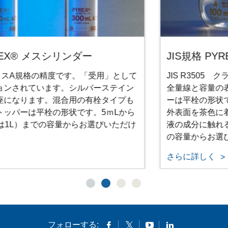
JIS規格 PYREX®メスフラスコ
JIS R3505 クラスA規格の精度のメスフラスコです。
全量線と容量の表記はシルバーステインで、ストッパ
ーは平栓の形状です。茶のメスフラスコは透明な物の
外表面を茶色に着色していますので、中の溶液が着色
液の成分に触れることはありません。5ｍLから2Lまで
の容量からお選びいただけます。
さらに詳しく
フォローする: