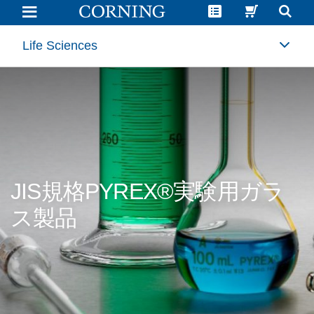
JIS
規
格
PYREX®
Life Sciences
ピ
ペ
ッ
ト
|
Corning
JIS規格PYREX®実験用ガラ
ス製品