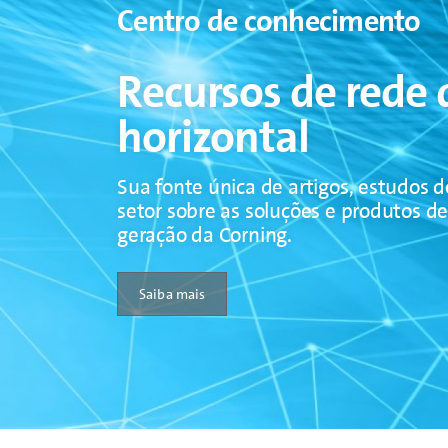
Centro de conhecimento
Recursos de rede d
horizontal
Sua fonte única de artigos, estudos 
setor sobre as soluções e produtos de
geração da Corning.
Saiba mais