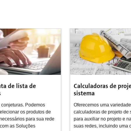
oras de projeto de
Apenas os fatos técni
noções básicas sobre 
óptica e redes locais
 uma variedade de
s de projeto de sistema
Este documento fornece in
r no projeto e na análise de
técnicas sobre os benefícios
 incluindo uma calculadora
como ela funciona e como 