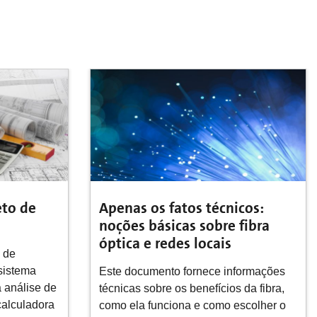
cos:
Visite nossa sede
fibra
A sede da Corning Optical
Communications foi construída em uma
rede rica em fibras, pronta para o
formações
futuro. Ao implantar fibra e energia por
 da fibra,
meio de cabo composto até a
escolher o