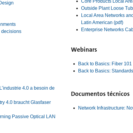
Core Products Local Are
 Design
Outside Plant Loose Tub
Local Area Networks an
Latin American (pdf)
ronments
Enterprise Networks Cab
 decisions
Webinars
Back to Basics: Fiber 101
Back to Basics: Standard
’industrie 4.0 a besoin de
Documentos técnicos
ry 4.0 braucht Glasfaser
Network Infrastructure: No
orning Passive Optical LAN