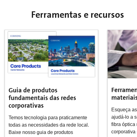
Ferramentas e recursos
Ferramenta de lista de
Calculad
materiais
sistema
Esqueça as conjeturas. Podemos
Oferecemos
ajudá-lo a selecionar os produtos de
calculadora
fibra óptica necessários para sua rede
para auxilia
corporativa com as Soluções
suas redes,