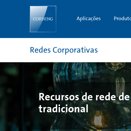
Traditional
Local
Area
Network
Aplicações
Produt
(LAN)
Resources
Redes Corporativas
Recursos de rede de 
tradicional