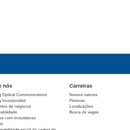
e nós
Carreiras
g Optical Communications
Nossos valores
g Incorporated
Pessoas
tos de negócios
Localizações
abilidade
Busca de vagas
es com investidores
ão
sabilidade social da cadeia de