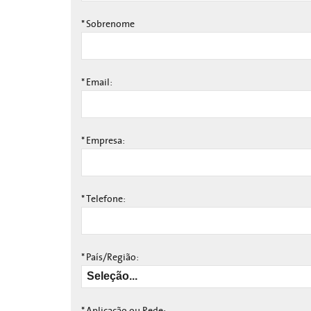
*
Sobrenome
*
Email:
*
Empresa:
*
Telefone:
*
País/Região:
*
Aplicação ou Rede: