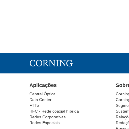
Aplicações
Sobr
Central Óptica
Cornin
Data Center
Cornin
FTTx
Segmen
HFC - Rede coaxial híbrida
Sustent
Redes Corporativas
Relaçõ
Redes Especiais
Redaç
Respon