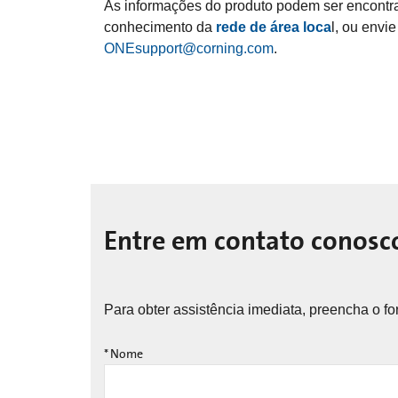
As informações do produto podem ser encontr
conhecimento da
rede de área loca
l, ou envi
ONEsupport@corning.com
.
Entre em contato conosc
Para obter assistência imediata, preencha o f
*
Nome