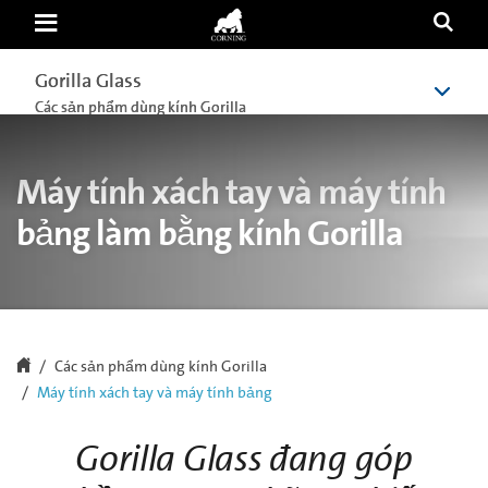
Laptop
Glass
|
Touch-
Gorilla Glass
Gorilla Glass
Enabled
Notebook
Các sản phẩm dùng kính Gorilla
Các sản phẩm dùng kính Gorilla
Glass
Solution
|
Corning
Máy tính xách tay và máy tính
Gorilla
Glass
bảng làm bằng kính Gorilla
Các sản phẩm dùng kính Gorilla
Máy tính xách tay và máy tính bảng
Gorilla Glass đang góp