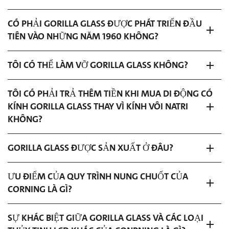
CÓ PHẢI GORILLA GLASS ĐƯỢC PHÁT TRIỂN ĐẦU
TIÊN VÀO NHỮNG NĂM 1960 KHÔNG?
TÔI CÓ THỂ LÀM VỠ GORILLA GLASS KHÔNG?
TÔI CÓ PHẢI TRẢ THÊM TIỀN KHI MUA DI ĐỘNG CÓ
KÍNH GORILLA GLASS THAY VÌ KÍNH VÔI NATRI
KHÔNG?
GORILLA GLASS ĐƯỢC SẢN XUẤT Ở ĐÂU?
ƯU ĐIỂM CỦA QUY TRÌNH NUNG CHUỐT CỦA
CORNING LÀ GÌ?
SỰ KHÁC BIỆT GIỮA GORILLA GLASS VÀ CÁC LOẠI