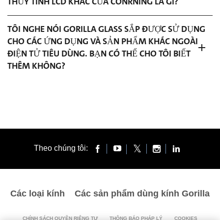
THỦY TINH LCD KHÁC CỦA CONRNING LÀ GÌ?
TÔI NGHE NÓI GORILLA GLASS SẮP ĐƯỢC SỬ DỤNG
CHO CÁC ỨNG DỤNG VÀ SẢN PHẨM KHÁC NGOÀI
ĐIỆN TỬ TIÊU DÙNG. BẠN CÓ THỂ CHO TÔI BIẾT
THÊM KHÔNG?
Theo chúng tôi:
Các loại kính
Các sản phẩm dùng kính Gorilla
CHÍNH SÁCH QUYỀN RIÊNG TƯ
THÔNG BÁO PHÁP LÝ
COOKIES