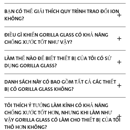
BẠN CÓ THỂ GIẢI THÍCH QUY TRÌNH TRAO ĐỔI ION
KHÔNG?
ĐIỀU GÌ KHIẾN GORILLA GLASS CÓ KHẢ NĂNG
CHỐNG XƯỚC TỐT NHƯ VẬY?
LÀM THẾ NÀO ĐỂ BIẾT THIẾT BỊ CỦA TÔI CÓ SỬ
DỤNG GORILLA GLASS?
DANH SÁCH NÀY CÓ BAO GỒM TẤT CẢ CÁC THIẾT
BỊ CÓ GORILLA GLASS KHÔNG?
TÔI THÍCH Ý TƯỞNG LÀM KÍNH CÓ KHẢ NĂNG
CHỐNG XƯỚC TỐT HƠN, NHƯNG KHI LÀM NHƯ
VẬY GORILLA GLASS CÓ LÀM CHO THIẾT BỊ CỦA TÔI
THÔ HƠN KHÔNG?