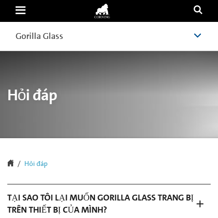
Hỏi
đáp
|
Corning
Gorilla Glass
Gorilla Glass
Gorilla
Glass
Hỏi đáp
Hỏi đáp
TẠI SAO TÔI LẠI MUỐN GORILLA GLASS TRANG BỊ
TRÊN THIẾT BỊ CỦA MÌNH?