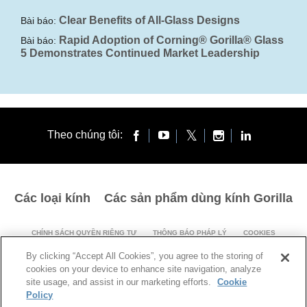
Clear Benefits of All-Glass Designs
Bài báo:
Rapid Adoption of Corning® Gorilla® Glass
Bài báo:
5 Demonstrates Continued Market Leadership
Theo chúng tôi:
Các loại kính
Các sản phẩm dùng kính Gorilla
CHÍNH SÁCH QUYỀN RIÊNG TƯ
THÔNG BÁO PHÁP LÝ
COOKIES
EC COMMITMENTS
By clicking “Accept All Cookies”, you agree to the storing of
cookies on your device to enhance site navigation, analyze
© 1994-2025 Corning Incorporated All Rights Reserved.
site usage, and assist in our marketing efforts.
Cookie
Policy