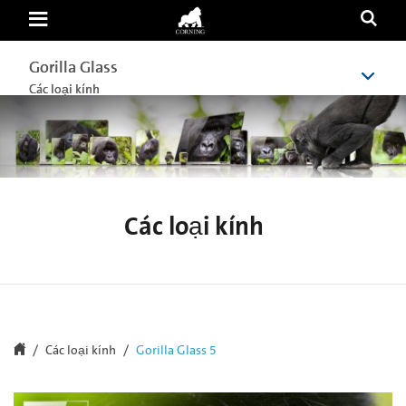
Gorilla
Glass
5
|
Gorilla Glass
Gorilla Glass
Superior
Glass
Các loại kính
Các loại kính
Protection
Against
Drops
|
Corning
Gorilla
Glass
Các loại kính
Các loại kính
Gorilla Glass 5