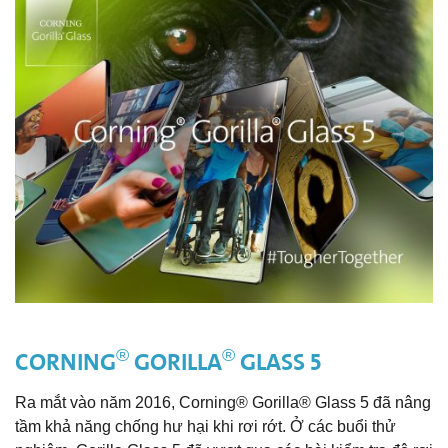
®
®
CORNING
GORILLA
GLASS 5
Ra mắt vào năm 2016, Corning® Gorilla® Glass 5 đã nâng
tầm khả năng chống hư hại khi rơi rớt. Ở các buổi thử