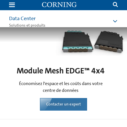
Module
Mesh
EDGE™
4x4
Data Center
|
Data
Solutions et produits
Center
Leaf-
Spine
|
Corning
Module Mesh EDGE™ 4x4
Économisez l'espace et les coûts dans votre
centre de données
Contacter un expert