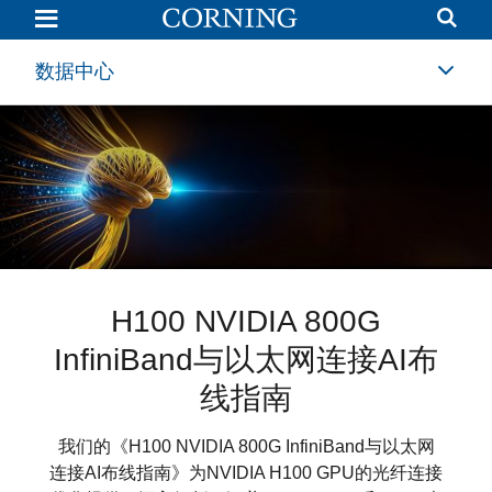
数
据
中
心
数据中心
结
构
化
布
线
解
决
方
案
|
光
通
信
|
数据中心互连解决方案
H100 NVIDIA 800G
Corning®
康
宁
康宁® GlassWorks AI™解决
InfiniBand与以太网连接AI布
CleanAdvantage™
我们新的数据中心互连 (DCI) 解决方案将我们的超
方案
线指南
高密度 RocketRibbon® 光缆与创新的接头盒和硬
康宁了解连接器的清洁对确保光学性能的价值。因
件相结合，帮助您管理多个数据中心互连的复杂
此我们研发了新的工厂清洁及封装工艺，
人工智能革命已经到来。
我们的《H100 NVIDIA 800G InfiniBand与以太网
性。
CleanAdvantage™ 技术，来确保连接器端面在第
连接AI布线指南》为NVIDIA H100 GPU的光纤连接
一次使用时的清洁。