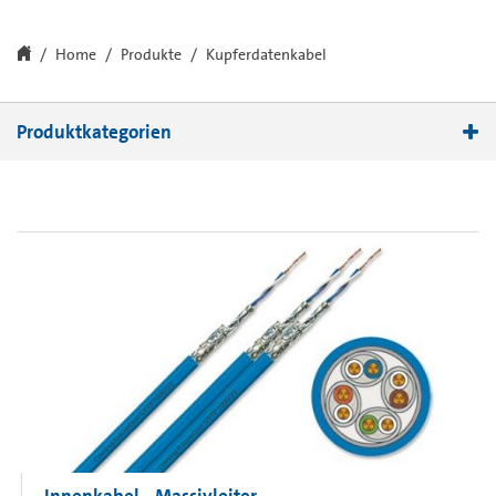
Home
Produkte
Kupferdatenkabel
Produktkategorien
Innenkabel
Außenkabel
Ressourcen
FastShip/FastConnect Programm