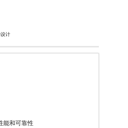
的设计
一步利用您的网络
性能和可靠性
的 LSZH tray-rated 光缆可以部