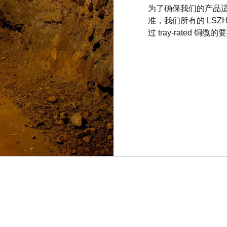
署在工业网络中，速度
干扰，因此任何电子噪声都不
为了确保我们的产品
现更大的灵活性，一个
够避免铜系统所需的接
准，我们所有的 LS
足整个设施需求的单一
此外，我们的光缆比
过 tray-rated
缆护套类型，以及定制
们的光缆保证提供至少 
需中继器或放大器。
光缆抗挤压和冲击，无