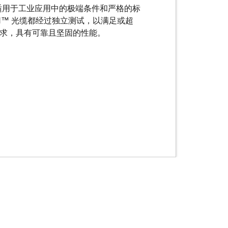
比传统方法快 50%。
适用于工业应用中的极端条件和严格的标
ZH™ 光缆都经过独立测试，以满足或超
铜基网络的电缆运行时间更长；例如，我
 铜缆的要求，具有可靠且坚固的性能。
1000 米的 1G 以太网吞吐量，因此无