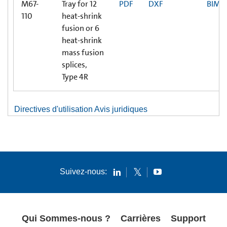
M67-
Tray for 12
PDF
DXF
BIM
110
heat-shrink
fusion or 6
heat-shrink
mass fusion
splices,
Type 4R
Directives d'utilisation Avis juridiques
Suivez-nous:
Qui Sommes-nous ?
Carrières
Support