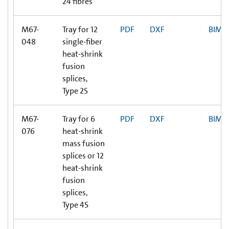
24 fibres
M67-
Tray for 12
PDF
DXF
BIM
048
single-fiber
heat-shrink
fusion
splices,
Type 2S
M67-
Tray for 6
PDF
DXF
BIM
076
heat-shrink
mass fusion
splices or 12
heat-shrink
fusion
splices,
Type 4S