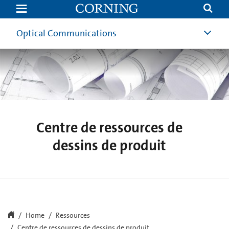
Dessins
de
Centre
plateaux
Optical Communications
d'épissure
|
Corning
Centre de ressources de
dessins de produit
Home
Ressources
Centre de ressources de dessins de produit