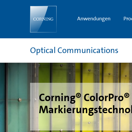
ColorPro®
Faser-
Markierungstechnologie
|
Anwendungen
Pro
Corning
Optical Communications
Corning® ColorPro® 
Markierungstechno