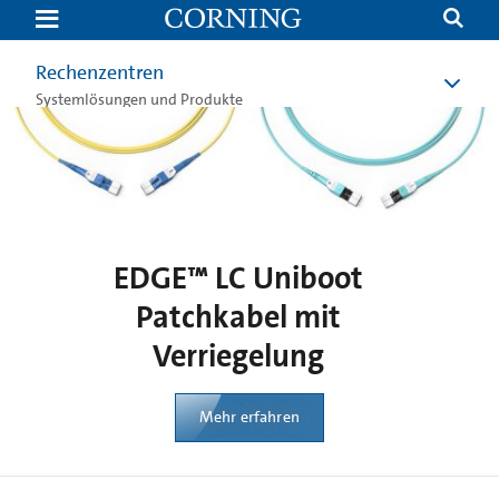
EDGE™
LC
Uniboot
Patchkabel
Rechenzentren
mit
Verriegelung
Systemlösungen und Produkte
|
Corning
EDGE™ LC Uniboot
Patchkabel mit
Verriegelung
Mehr erfahren