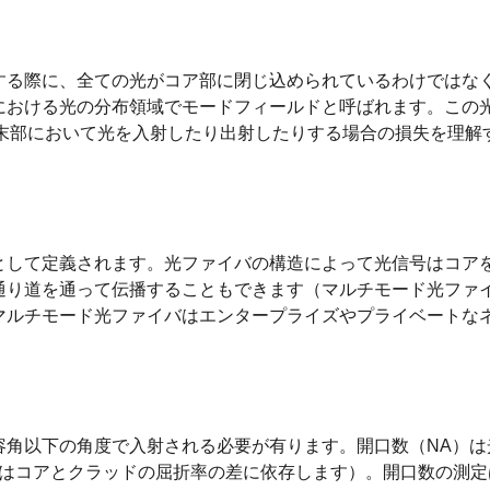
する際に、全ての光がコア部に閉じ込められているわけではな
における光の分布領域でモードフィールドと呼ばれます。この
末部において光を入射したり出射したりする場合の損失を理解
として定義されます。光ファイバの構造によって光信号はコア
通り道を通って伝播することもできます（マルチモード光ファ
マルチモード光ファイバはエンタープライズやプライベートな
容角以下の角度で入射される必要が有ります。開口数（NA）は
らはコアとクラッドの屈折率の差に依存します）。開口数の測