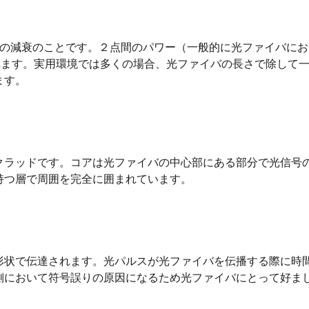
ーの減衰のことです。２点間のパワー（一般的に光ファイバに
ます。実用環境では多くの場合、光ファイバの長さで除して一
ます。
クラッドです。コアは光ファイバの中心部にある部分で光信号
持つ層で周囲を完全に囲まれています。
形状で伝達されます。光パルスが光ファイバを伝播する際に時
側において符号誤りの原因になるため光ファイバにとって好ま