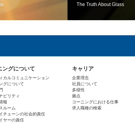
ks
The Truth About Glass
ニングについて
キャリア
ィカルコミュニケーション
企業理念
ングについて
社員について
門
多様性
ナビリティ
拠点
情報
コーニングにおける仕事
スルーム
求人職種の検索
イチェーンの社会的責任
イヤーの責任