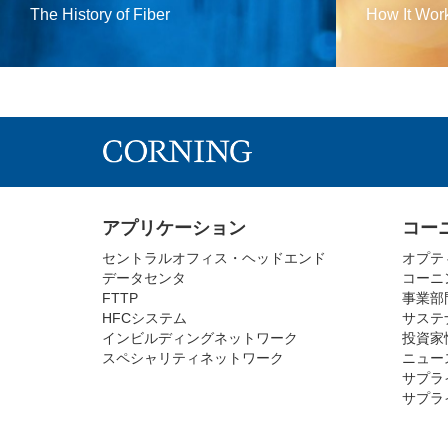
The History of Fiber
How It Wor
アプリケーション
コー
セントラルオフィス・ヘッドエンド
オプテ
データセンタ
コーニ
FTTP
事業部
HFCシステム
サステ
インビルディングネットワーク
投資家
スペシャリティネットワーク
ニュー
サプラ
サプラ