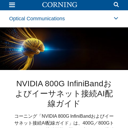
Corning
Optical
Communications
Optical Communications
ケーブルアセンブリ製品の
ネットワークは進化し続け
NVIDIA 800G InfiniBandお
Corning® GlassWorks AI™
よびイーサネット接続AI配
ています。
重要性
ソリューション
線ガイド
ケーブルアセンブリ製品は、見落とされがちです
コーニングの光接続ソリューションは通信事業
が光配線における重要なコンポーネントです。当
者、データセンタ、インビルディングネットワー
AI革命が、ここに。
コーニング「NVIDIA 800G InfiniBandおよびイー
ク、OEMのすべての領域で使用され、進化し続け
社の新たなケーブルアセンブリ設計ツールをご覧
サネット接続AI配線ガイド」は、400G／800Gト
いただき、様々な製品属性を視覚的に確認しなが
ています。