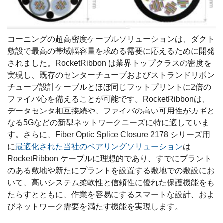
コーニングの超高密度ケーブルソリューションは、ダクト
敷設で最高の帯域幅容量を求める需要に応えるために開発
されました。RocketRibbon は業界トップクラスの密度を
実現し、既存のセンターチューブおよびストランドリボン
チューブ設計ケーブルとほぼ同じフットプリントに2倍の
ファイバ心を備えることが可能です。RocketRibbonは、
データセンタ相互接続や、ファイバの高い可用性がカギと
なる5Gなどの新型ネットワークニーズに特に適していま
す。さらに、Fiber Optic Splice Closure 2178 シリーズ用
に
最適化された当社のペアリングソリューション
は
RocketRibbon ケーブルに理想的であり、すでにプラント
のある敷地や新たにプラントを設置する敷地での敷設にお
いて、高いシステム柔軟性と信頼性に優れた保護機能をも
たらすとともに、作業を容易にするスマートな設計、およ
びネットワーク需要を満たす機能を実現します。