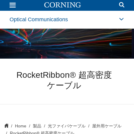
RocketRibbon™
超
高
密
Optical Communications
度
ケ
ー
ブ
ル
RocketRibbon® 超高密度
ケーブル
Home
製品
光ファイバケーブル
屋外用ケーブル
RocketRibbon® 超高密度ケーブル