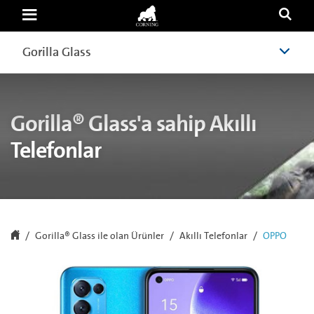
Cover
Glass
for
OPPO
Gorilla Glass
Gorilla Glass
|
Corning
Gorilla
Glass
Gorilla® Glass'a sahip Akıllı
Telefonlar
Gorilla® Glass ile olan Ürünler
Akıllı Telefonlar
OPPO