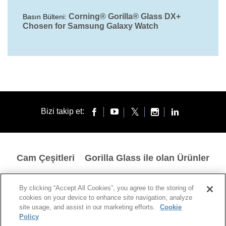
Corning® Gorilla® Glass DX+
Basın Bülteni:
Chosen for Samsung Galaxy Watch
Bizi takip et:
Cam Çeşitleri
Gorilla Glass ile olan Ürünler
GIZLILIK POLITIKASI
YASAL UYARILAR
ÇEREZLER
EC COMMITMENTS
By clicking “Accept All Cookies”, you agree to the storing of
cookies on your device to enhance site navigation, analyze
© 1994-2025 Corning Incorporated All Rights Reserved.
site usage, and assist in our marketing efforts.
Cookie
Policy