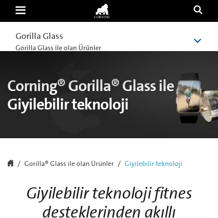
Corning®
Gorilla®
Glass
ile
Gorilla Glass
Gorilla Glass
Giyilebilir
teknoloji
Gorilla Glass ile olan Ürünler
Gorilla Glass ile olan Ürünler
|
Corning
Gorilla
Glass
Corning® Gorilla® Glass ile
Giyilebilir teknoloji
Gorilla® Glass ile olan Ürünler
Giyilebilir teknoloji
Giyilebilir teknoloji fitnes
desteklerinden akıllı