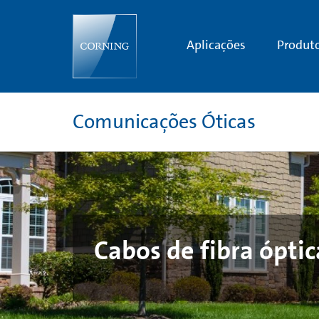
Fiber
Optic
Outdoor
Cables
Aplicações
Produt
Comunicações Óticas
Cabos de fibra ópti