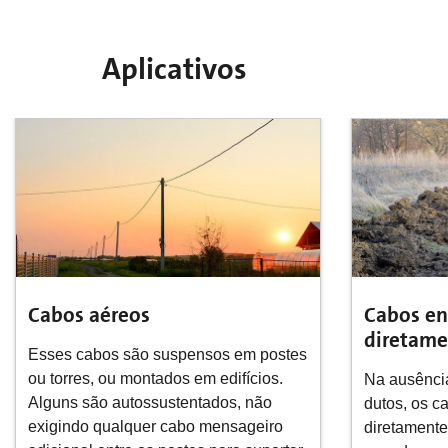
Aplicativos
Cabos enterrados
Cabos e
diretamente
Os dutos (o
ambiente de
Na ausência de uma infraestrutura de
de fibra óp
dutos, os cabos podem ser enterrados
enterrados 
diretamente no solo, em uma vala ou