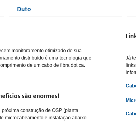
Duto
Lin
necem monitoramento otimizado de sua
soriamento distribuído é uma tecnologia que
Já t
comprimento de um cabo de fibra óptica.
link
info
Cab
efícios são enormes!
Micr
a próxima construção de OSP (planta
Cab
de microcabeamento e instalação abaixo.