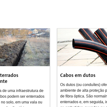
m dutos
Cabos em microduto
u conduítes) oferecem um
Microdutos são conduítes p
 alta proteção para cabos
miniaturizados, que subdiv
tica. São normalmente
espaço interno do duto em
e, em seguida, inflados com
compartimentos menores, n