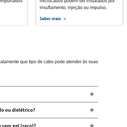
alados por
pulso.
Saber mais
atamente que tipo de cabo pode atender às suas
o ou dielétrico?
 sem gel (seco)?