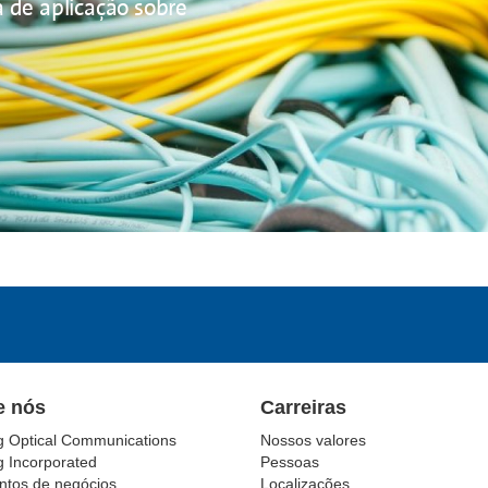
 de aplicação sobre
e nós
Carreiras
g Optical Communications
Nossos valores
g Incorporated
Pessoas
tos de negócios
Localizações