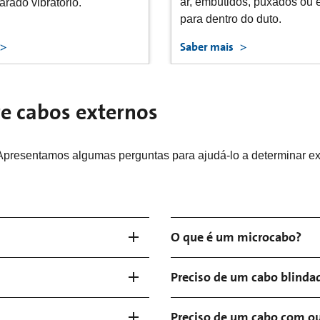
dos, puxados ou empurrados
microcabos podem ser inst
 do duto.
insuflamento, injeção ou im
Saber mais
e cabos externos
Apresentamos algumas perguntas para ajudá-lo a determinar ex
O que é um microcabo?
Preciso de um cabo blindad
Preciso de um cabo com ou