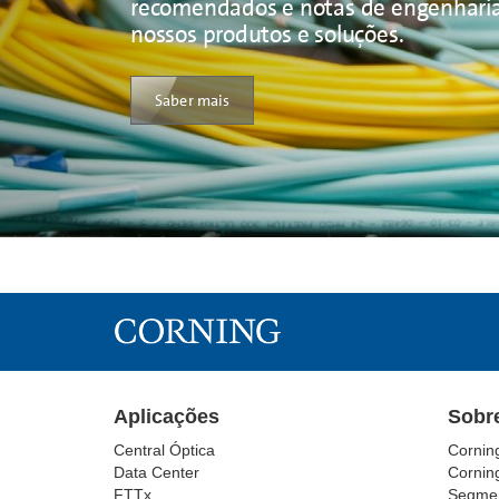
recomendados e notas de engenharia
nossos produtos e soluções.
Saber mais
Aplicações
Sobr
Central Óptica
Cornin
Data Center
Cornin
FTTx
Segmen