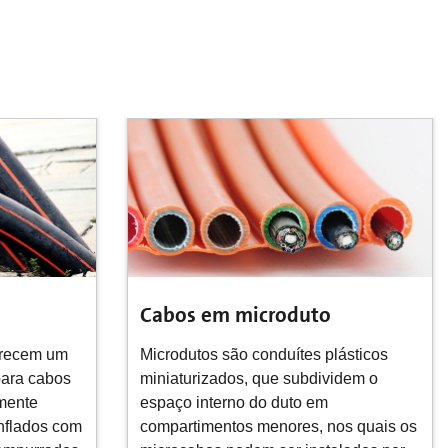
Cabos drop
lásticos
Cabos drop são cabos que vão do
idem o
ponto de distribuição ou cabo até o
assinante/usuário.
os quais os