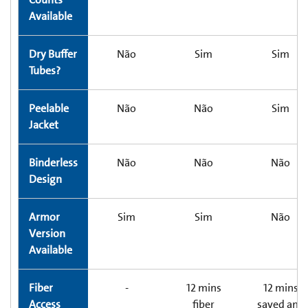
Available
Dry Buffer
Não
Sim
Sim
Tubes?
Peelable
Não
Não
Sim
Jacket
Binderless
Não
Não
Não
Design
Armor
Sim
Sim
Não
Version
Available
Fiber
-
12 mins
12 mins
Access
fiber
saved and