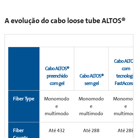
A evolução do cabo loose tube ALTOS®
Cabo ALTOS®
Cabo ALTOS®
com
preenchido
Cabo ALTOS®
tecnologia
com gel
sem gel
FastAccess®
Fiber Type
Monomodo
Monomodo
Monomod
e
e
e
multimodo
multimodo
multimodo
Fiber
Até 432
Até 288
Até 288
Counts