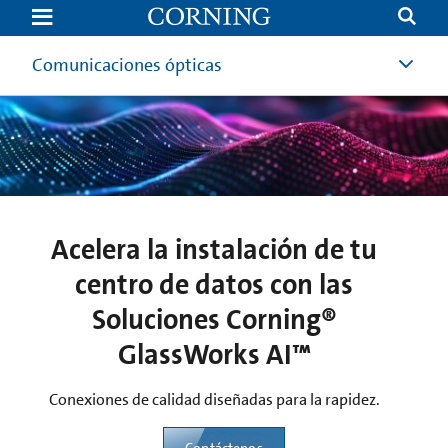
Acelera
la
instalación
de
Comunicaciones ópticas
tu
centro
de
datos
con
las
Soluciones
Corning®
GlassWorks
AI™
Acelera la instalación de tu
centro de datos con las
Soluciones Corning®
GlassWorks AI™
Conexiones de calidad diseñadas para la rapidez.