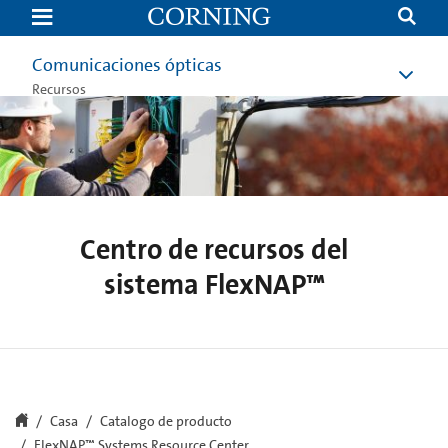
FlexNAP™
System
|
Corning
Comunicaciones ópticas
Recursos
Centro de recursos del
sistema FlexNAP™
Casa
Catalogo de producto
FlexNAP™ Systems Resource Center