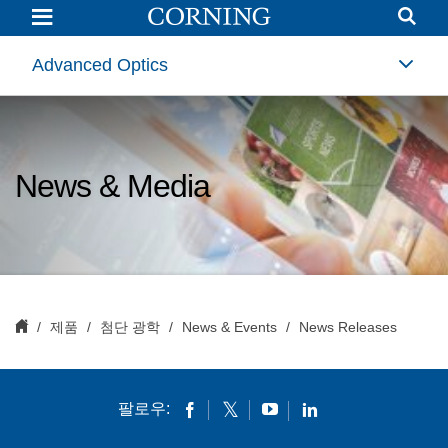
News
Releases
|
Advanced
Advanced Optics
Optics
|
Corning
News & Media
제품
첨단 광학
News & Events
News Releases
팔로우: