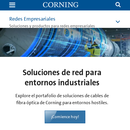
Industrial
Network
Solutions
|
Redes Empresariales
Extreme
and
Soluciones y productos para redes empresariales
Harsh
Environment
Fiber
Optic
Cable
|
Corning
Soluciones de red para
entornos industriales
Explore el portafolio de soluciones de cables de
fibra óptica de Corning para entornos hostiles.
¡Comience hoy!