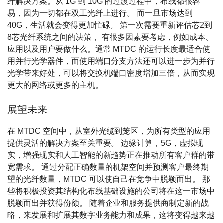
纤解决方案。从 1G 到 10G 的过渡过程中，布线都很容
易，因为一切都在双工光纤上进行。 而一旦市场达到
40G，生活就会变得更加忙碌。 第一次需要重新评估芯2到
8芯光纤系统之间的决策， 有很多因素要考虑，例如成本、
应用以及用户要做什么。通常 MTDC 的运行长度最适合使
用并行光学器件，而使用端口分支方法还可以进一步为并行
光学带来好处，可以将交换机端口密度增加三倍，从而实现
更大的网络或更多的主机。
展望未来
在 MTDC 空间中，从室外光缆到笼区，为所有类型的应用
提供灵活的解决方案至关重要。 边缘计算，5G，虚拟现
实，增强现实和人工智能的新趋势正在推动所有客户群的带
宽需求。 通过分配正确数量的机架空间并预测客户最终期
望的光纤数量，MTDC 可以使自己在竞争中脱颖而出。 那
些将积极投资其结构化布线基础设施的公司将在这一市场中
脱颖而出并获得份额。 随着企业和服务提供商制定新的战
略，来发展和扩展其数字业务能力和成果，这将变得越来越