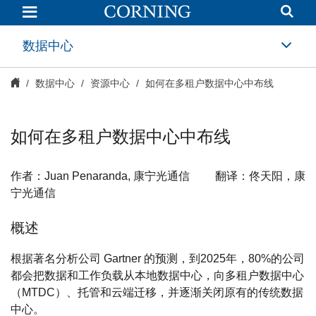
如
何
在
多
数据中心
租
户
数
数据中心
资源中心
如何在多租户数据中心中布线
据
中
心
中
布
如何在多租户数据中心中布线
线
|
光
通
作者：Juan Penaranda, 康宁光通信 翻译：佟天阳，康
信
宁光通信
|
康
宁
概述
根据著名分析公司 Gartner 的预测，到2025年，80%的公司
都会把数据和工作负载从本地数据中心，向多租户数据中心
（MTDC）、托管和云端迁移，并逐渐关闭原有的传统数据
中心。