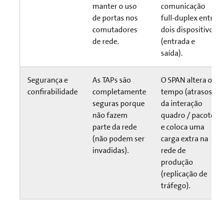
manter o uso
comunicação
de portas nos
full-duplex entre
comutadores
dois dispositivos
de rede.
(entrada e
saída).
Segurança e
As TAPs sāo
O SPAN altera o
confirabilidade
completamente
tempo (atrasos)
seguras porque
da interação
não fazem
quadro / pacote
parte da rede
e coloca uma
(não podem ser
carga extra na
invadidas).
rede de
produção
(replicação de
tráfego).