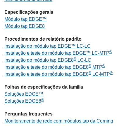
Especificações gerais
Módulo tap EDGE™
Módulo tap EDGE8
Procedimentos de relatório padrão
Instalação do módulo tap EDGE™ LC-LC
®
Instalação e teste do módulo tap EDGE™ LC-MTP
®
Instalação do módulo tap EDGE8
LC-LC
®
®
I
nstalação e teste do módulo tap EDGE8
MTP
®
®
Instalação e teste do módulo tap EDGE8
LC-MTP
Folhas de especificações da família
Soluções EDGE™
®
Soluções EDGE8
Perguntas frequentes
Monitoramento de rede com módulos tap da Corning