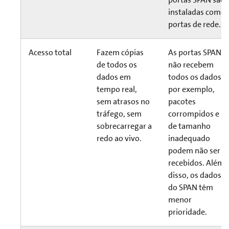
instaladas como
portas de rede.
Acesso total
Fazem cópias
As portas SPAN
de todos os
não recebem
dados em
todos os dados;
tempo real,
por exemplo,
sem atrasos no
pacotes
tráfego, sem
corrompidos e
sobrecarregar a
de tamanho
redo ao vivo.
inadequado
podem não ser
recebidos. Além
disso, os dados
do SPAN têm
menor
prioridade.