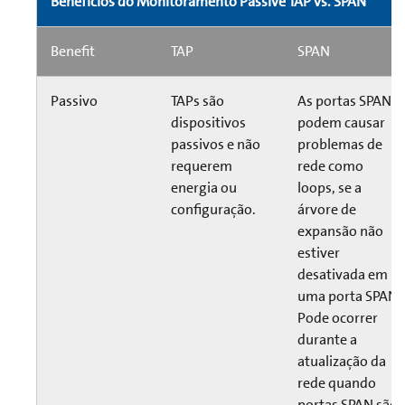
Benefícios do Monitoramento Passive TAP vs. SPAN
Benefit
TAP
SPAN
Passivo
TAPs são
As portas SPAN
dispositivos
podem causar
passivos e não
problemas de
requerem
rede como
energia ou
loops, se a
configuração.
árvore de
expansão não
estiver
desativada em
uma porta SPAN.
Pode ocorrer
durante a
atualização da
rede quando
portas SPAN são