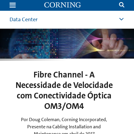
Fibre
Channel
-
The
Data Center
Need
for
Speed
with
OM3/OM4
Optical
Connectivity
|
Data
Center
|
Fibre Channel - A
Corning
Necessidade de Velocidade
com Conectividade Óptica
OM3/OM4
Por Doug Coleman, Corning Incorporated,
Presente na Cabling Installation and
Maintenance em abril de 2017