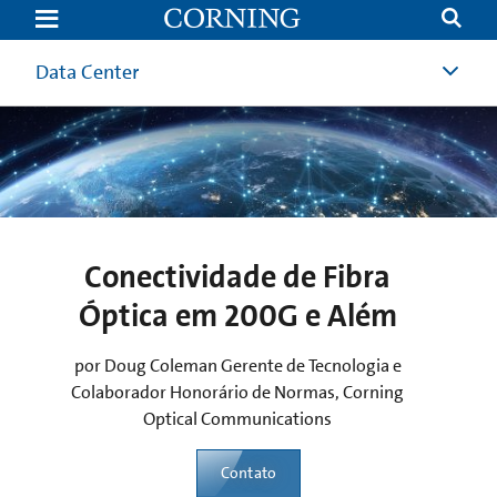
Conectividade
óptica
em
200G
Data Center
e
além
|
Data
Center
|
Optical
Communications
|
Corning
Conectividade de Fibra
Óptica em 200G e Além
por Doug Coleman Gerente de Tecnologia e
Colaborador Honorário de Normas, Corning
Optical Communications
Contato