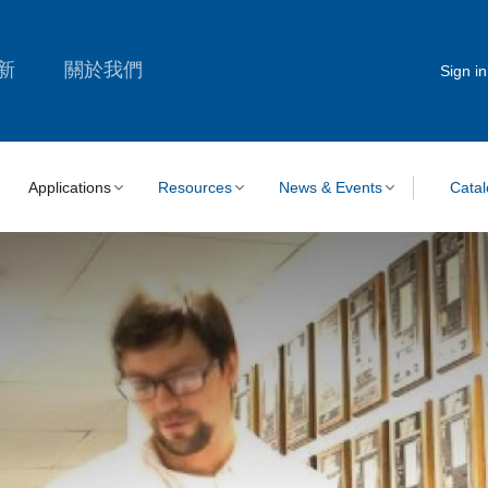
新
關於我們
Sign in
Applications
Resources
News & Events
Cata