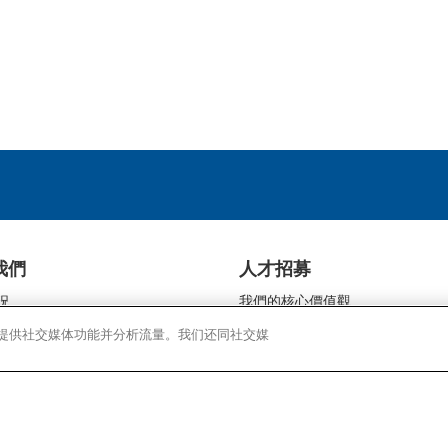
我們
人才招募
況
我們的核心價值觀
我們的員工
告、提供社交媒体功能并分析流量。我们还同社交媒
民
康寧在全球
關係
加入康寧
息
企業社會責任
責任