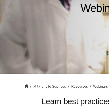
Webina
產品
Life Sciences
Resources
Webinars
L
earn best practice