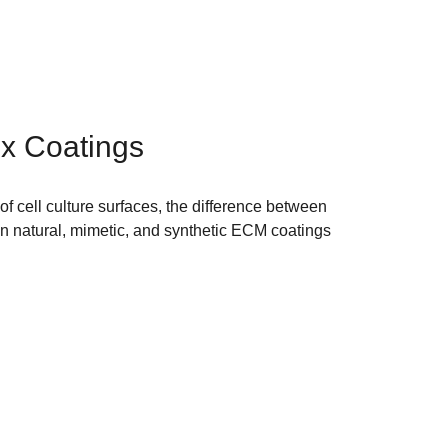
ix Coatings
n of cell culture surfaces, the difference between
en natural, mimetic, and synthetic ECM coatings