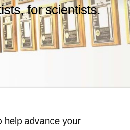
ts, for scientists.
to help advance your