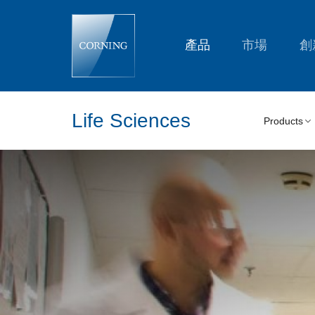
Life
Science
Webinars
|
產品
市場
創
Corning
Life Sciences
Products