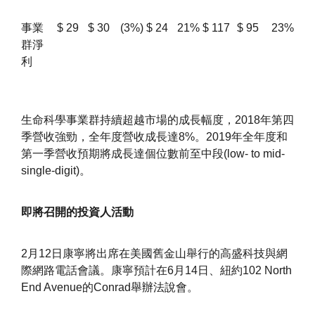
事業
$
29
$
30
(3%)
$
24
21%
$
117
$
95
23%
群淨
利
生命科學事業群持續超越市場的成長幅度，2018年第四
季營收強勁，全年度營收成長達8%。2019年全年度和
第一季營收預期將成長達個位數前至中段(low- to mid-
single-digit)。
即將召開的投資人活動
2月12日康寧將出席在美國舊金山舉行的高盛科技與網
際網路電話會議。康寧預計在6月14日、紐約102 North
End Avenue的Conrad舉辦法說會。