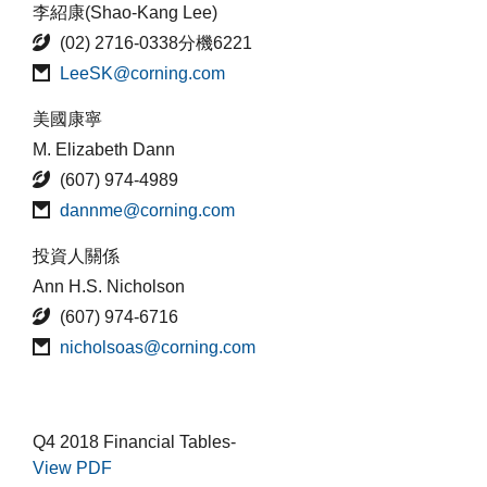
李紹康(Shao-Kang Lee)
(02) 2716-0338分機6221
LeeSK@corning.com
美國康寧
M. Elizabeth Dann
(607) 974-4989
dannme@corning.com
投資人關係
Ann H.S. Nicholson
(607) 974-6716
nicholsoas@corning.com
Q4 2018 Financial Tables-
View PDF