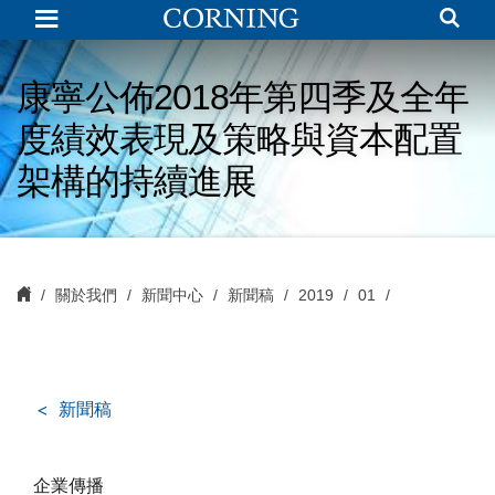
Corning
Reports
Excellent
Fourth-
Quarter
康寧公佈2018年第四季及全年
and
Full-
度績效表現及策略與資本配置
Year
2018
Financial
架構的持續進展
Results
and
Continued
Progress
on
Strategy
and
關於我們
新聞中心
新聞稿
2019
01
Capital
Allocation
Framework
新聞稿
企業傳播