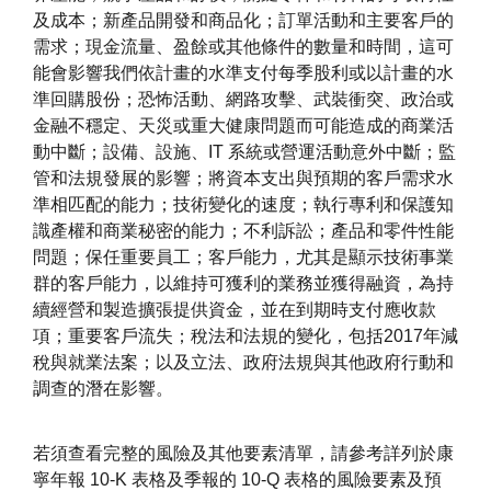
及成本；新產品開發和商品化；訂單活動和主要客戶的
需求；現金流量、盈餘或其他條件的數量和時間，這可
能會影響我們依計畫的水準支付每季股利或以計畫的水
準回購股份；恐怖活動、網路攻擊、武裝衝突、政治或
金融不穩定、天災或重大健康問題而可能造成的商業活
動中斷；設備、設施、IT 系統或營運活動意外中斷；監
管和法規發展的影響；將資本支出與預期的客戶需求水
準相匹配的能力；技術變化的速度；執行專利和保護知
識產權和商業秘密的能力；不利訴訟；產品和零件性能
問題；保任重要員工；客戶能力，尤其是顯示技術事業
群的客戶能力，以維持可獲利的業務並獲得融資，為持
續經營和製造擴張提供資金，並在到期時支付應收款
項；重要客戶流失；稅法和法規的變化，包括2017年減
稅與就業法案；以及立法、政府法規與其他政府行動和
調查的潛在影響。
若須查看完整的風險及其他要素清單，請參考詳列於康
寧年報 10-K 表格及季報的 10-Q 表格的風險要素及預