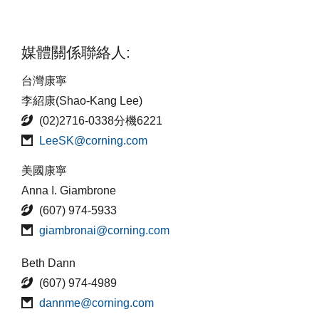
媒體關係聯絡人:
台灣康寧
李紹康(Shao-Kang Lee)
(02)2716-0338分機6221
LeeSK@corning.com
美國康寧
Anna I. Giambrone
(607) 974-5933
giambronai@corning.com
Beth Dann
(607) 974-4989
dannme@corning.com