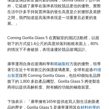
保護玻璃技術皆邁向新的高峰，Gorilla Glass 5 也不例
外，它延續了康寧在落摔表現較競品更佳的優勢。實際
生活中許多手持裝置摔落的發生高度是介於腰部及肩膀
之間，我們知道提高落摔表現是一項重要且必要的進
展。」
Corning Gorilla Glass 5 在實驗室的測試活動裡，以面
朝下的方式從1.6公尺的高度掉落到粗糙表面上，80%
的情況下不會破損，表現遠優於競品玻璃設計。
康寧運用自身在玻璃科學和
熔融製程
方面的優勢，領導
著它在近十年前創立的保護玻璃產業。全球有超過
45億
台裝置
採用 Corning Gorilla Glass，包括40個知名品牌
旗下的 1,800 多款產品機型。Gorilla Glass 5 將使製造
商得以提供高解析度、附有觸控功能的極致裝置。
卞強表示：「康寧擁有165年提供改寫人類生活創新產
品的歷史，Gorilla Glass 5 是康寧運用其在
材料科學的