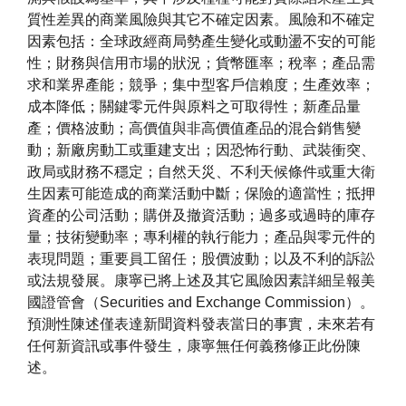
質性差異的商業風險與其它不確定因素。風險和不確定
因素包括：全球政經商局勢產生變化或動盪不安的可能
性；財務與信用市場的狀況；貨幣匯率；稅率；產品需
求和業界產能；競爭；集中型客戶信賴度；生產效率；
成本降低；關鍵零元件與原料之可取得性；新產品量
產；價格波動；高價值與非高價值產品的混合銷售變
動；新廠房動工或重建支出；因恐怖行動、武裝衝突、
政局或財務不穩定；自然天災、不利天候條件或重大衛
生因素可能造成的商業活動中斷；保險的適當性；抵押
資產的公司活動；購併及撤資活動；過多或過時的庫存
量；技術變動率；專利權的執行能力；產品與零元件的
表現問題；重要員工留任；股價波動；以及不利的訴訟
或法規發展。康寧已將上述及其它風險因素詳細呈報美
國證管會（Securities and Exchange Commission）。
預測性陳述僅表達新聞資料發表當日的事實，未來若有
任何新資訊或事件發生，康寧無任何義務修正此份陳
述。