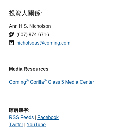
投資人關係:
Ann H.S. Nicholson
(607) 974-6716
nicholsoas@corning.com
Media Resources
®
®
Corning
Gorilla
Glass 5 Media Center
瞭解康寧
:
RSS Feeds
|
Facebook
Twitter
|
YouTube