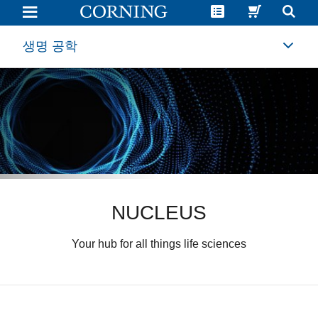
Nucleus
Story
or
Topic
생명 공학
Ideas
|
Life
Sciences
and
Cell
Culture
Blog
NUCLEUS
Your hub for all things life sciences