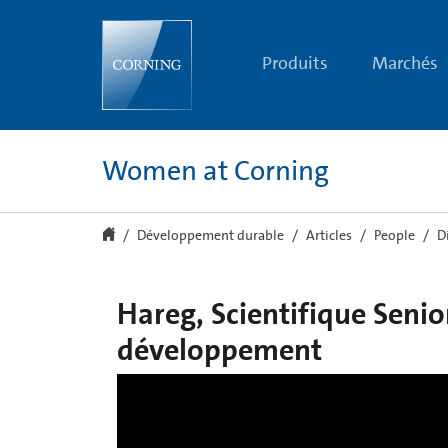
Hareg,
Senior
Development
Scientist
Produits
Marchés
|
Les
femmes
chez
Corning
|
Women at Corning
Corning
Développement durable
Articles
People
D
Hareg, Scientifique Senio
développement