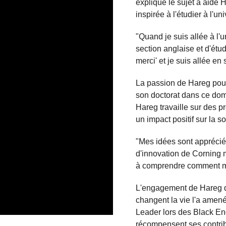
expliqué le sujet a aidé H
inspirée à l'étudier à l'uni
"Quand je suis allée à l'u
section anglaise et d'étudi
merci' et je suis allée en
La passion de Hareg pour 
son doctorat dans ce dom
Hareg travaille sur des p
un impact positif sur la so
"Mes idées sont appréciée
d'innovation de Corning 
à comprendre comment mon
L'engagement de Hareg d
changent la vie l'a amen
Leader lors des Black En
récompensent ses contrib