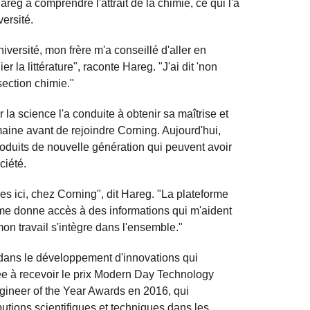
areg à comprendre l'attrait de la chimie, ce qui l'a
versité.
niversité, mon frère m'a conseillé d'aller en
er la littérature", raconte Hareg. "J'ai dit 'non
 section chimie."
la science l'a conduite à obtenir sa maîtrise et
aine avant de rejoindre Corning. Aujourd'hui,
roduits de nouvelle génération qui peuvent avoir
ciété.
s ici, chez Corning", dit Hareg. "La plateforme
me donne accès à des informations qui m'aident
 travail s'intègre dans l'ensemble."
ans le développement d'innovations qui
ée à recevoir le prix Modern Day Technology
gineer of the Year Awards en 2016, qui
utions scientifiques et techniques dans les