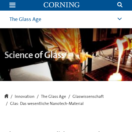
Glas:
Das
wesentliche
Nanotech-
The Glass Age
Material
|
Das
"Glaszeitalter"
|
Innovation
|
Science of Glass
Corning.com
Innovation
The Glass Age
Glaswissenschaft
Glas: Das wesentliche Nanotech-Material