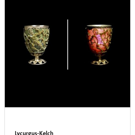
Lycurgus-Kelch