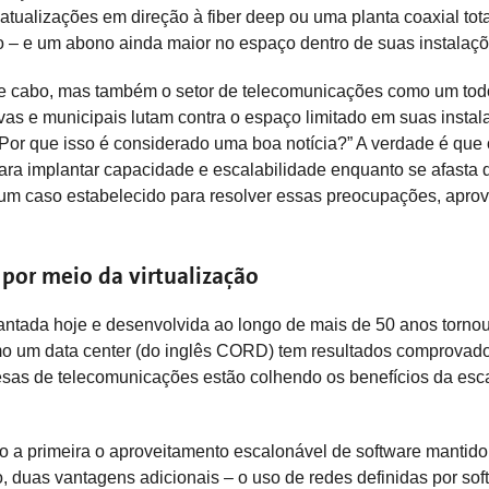
tualizações em direção à fiber deep ou uma planta coaxial to
– e um abono ainda maior no espaço dentro de suas instalaçõ
de cabo, mas também o setor de telecomunicações como um todo
ivas e municipais lutam contra o espaço limitado em suas inst
Por que isso é considerado uma boa notícia?” A verdade é que 
ra implantar capacidade e escalabilidade enquanto se afasta d
e um caso estabelecido para resolver essas preocupações, aprov
por meio da virtualização
implantada hoje e desenvolvida ao longo de mais de 50 anos tor
como um data center (do inglês CORD) tem resultados comprovado
presas de telecomunicações estão colhendo os benefícios da esc
do a primeira o aproveitamento escalonável de software manti
 duas vantagens adicionais – o uso de redes definidas por soft