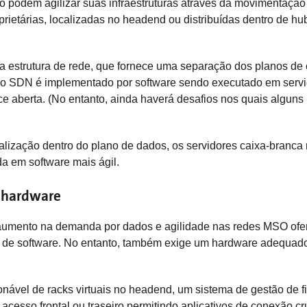
odem agilizar suas infraestruturas através da movimentação 
ietárias, localizadas no headend ou distribuídas dentro de hu
a estrutura de rede, que fornece uma separação dos planos de
so SDN é implementado por software sendo executado em servid
ce aberta. (No entanto, ainda haverá desafios nos quais alguns
lização dentro do plano de dados, os servidores caixa-branca
a em software mais ágil.
r hardware
aumento na demanda por dados e agilidade nas redes MSO ofere
e software. No entanto, também exige um hardware adequado p
ável de racks virtuais no headend, um sistema de gestão de fi
acesso frontal ou traseiro permitindo aplicativos de conexão c