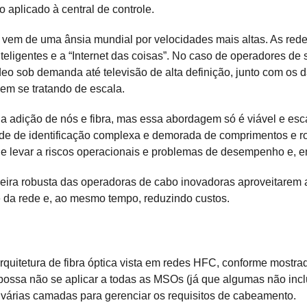
plicado à central de controle.
vem de uma ânsia mundial por velocidades mais altas. As rede
eligentes e a “Internet das coisas”. No caso de operadores de
vídeo sob demanda até televisão de alta definição, junto com 
em se tratando de escala.
 adição de nós e fibra, mas essa abordagem só é viável e escal
dade de identificação complexa e demorada de comprimentos e r
e levar a riscos operacionais e problemas de desempenho e, e
ra robusta das operadoras de cabo inovadoras aproveitarem a
da rede e, ao mesmo tempo, reduzindo custos.
tetura de fibra óptica vista em redes HFC, conforme mostrado 
 possa não se aplicar a todas as MSOs (já que algumas não inc
várias camadas para gerenciar os requisitos de cabeamento.