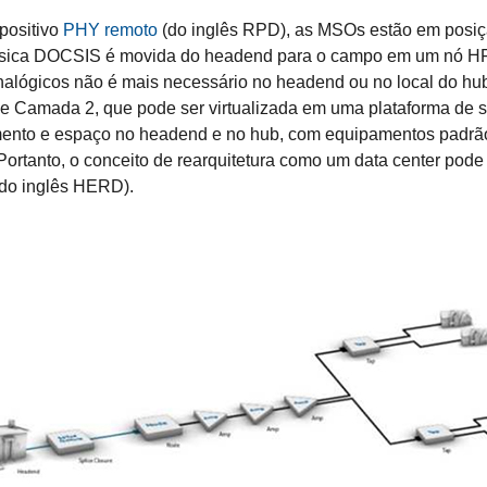
positivo
PHY remoto
(do inglês RPD), as MSOs estão em posição 
ísica DOCSIS é movida do headend para o campo em um nó HFC
/analógicos não é mais necessário no headend ou no local do 
mada 2, que pode ser virtualizada em uma plataforma de serv
mento e espaço no headend e no hub, com equipamentos padrão 
Portanto, o conceito de rearquitetura como um data center po
(do inglês HERD).