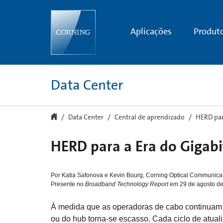
HERD
for
the
Gigabit
Aplicações
Produt
Era
|
Data
Center
|
Corning
Data Center
Data Center
Central de aprendizado
HERD par
HERD para a Era do Gigabi
Por Katia Safonova e Kevin Bourg, Corning Optical Communica
Presente no
Broadband Technology Report
em 29 de agosto d
À medida que as operadoras de cabo continuam a
ou do hub torna-se escasso. Cada ciclo de atua