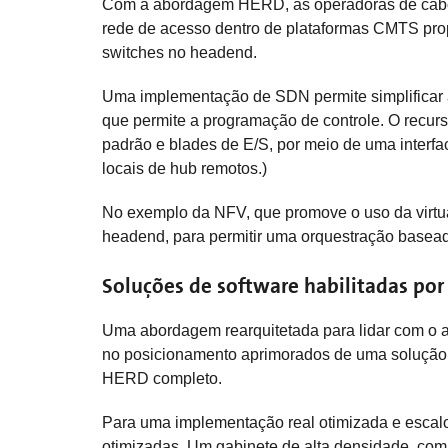
Com a abordagem HERD, as operadoras de cabo p
rede de acesso dentro de plataformas CMTS propr
switches no headend.
Uma implementação de SDN permite simplificar 
que permite a programação de controle. O recur
padrão e blades de E/S, por meio de uma interfa
locais de hub remotos.)
No exemplo da NFV, que promove o uso da virtua
headend, para permitir uma orquestração basead
Soluções de software habilitadas po
Uma abordagem rearquitetada para lidar com o 
no posicionamento aprimorados de uma solução d
HERD completo.
Para uma implementação real otimizada e escalon
otimizadas. Um gabinete de alta densidade, com 