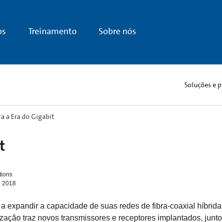
os
Treinamento
Sobre nós
Soluções e p
a a Era do Gigabit
t
tions
e 2018
 expandir a capacidade de suas redes de fibra-coaxial híbrid
lização traz novos transmissores e receptores implantados, ju