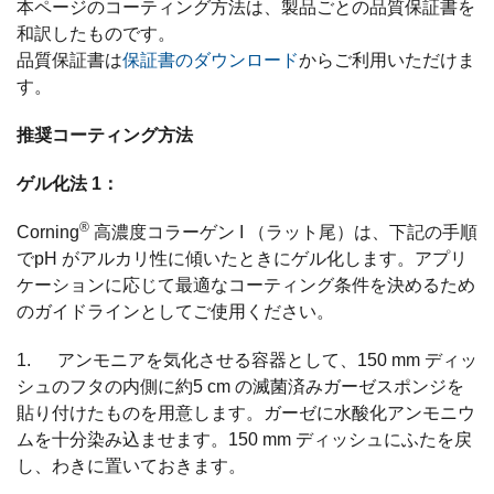
本ページのコーティング方法は、製品ごとの品質保証書を
和訳したものです。
品質保証書は
保証書のダウンロード
からご利用いただけま
す。
推奨コーティング方法
ゲル化法 1：
®
Corning
高濃度コラーゲン I （ラット尾）は、下記の手順
でpH がアルカリ性に傾いたときにゲル化します。アプリ
ケーションに応じて最適なコーティング条件を決めるため
のガイドラインとしてご使用ください。
1. アンモニアを気化させる容器として、150 mm ディッ
シュのフタの内側に約5 cm の滅菌済みガーゼスポンジを
貼り付けたものを用意します。ガーゼに水酸化アンモニウ
ムを十分染み込ませます。150 mm ディッシュにふたを戻
し、わきに置いておきます。