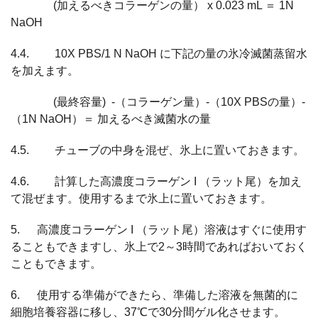
(加えるべきコラーゲンの量） x 0.023 mL ＝ 1N
NaOH
4.4. 10X PBS/1 N NaOH に下記の量の氷冷滅菌蒸留水
を加えます。
(最終容量) -（コラーゲン量）-（10X PBSの量）-
（1N NaOH）＝ 加えるべき滅菌水の量
4.5. チューブの中身を混ぜ、氷上に置いておきます。
4.6. 計算した高濃度コラーゲン I （ラット尾）を加え
て混ぜます。使用するまで氷上に置いておきます。
5. 高濃度コラーゲン I （ラット尾）溶液はすぐに使用す
ることもできますし、氷上で2～3時間であればおいておく
こともできます。
6. 使用する準備ができたら、準備した溶液を無菌的に
細胞培養容器に移し、37℃で30分間ゲル化させます。