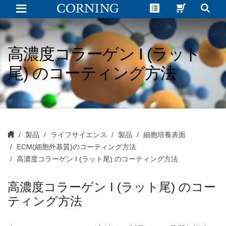
高
濃
度
コ
ラ
ー
高濃度コラーゲン I (ラット
ゲ
ン
尾) のコーティング方法
I
(ラ
ッ
ト
尾)
の
コ
ー
テ
製品
ライフサイエンス
製品
細胞培養表面
ィ
ECM(細胞外基質)のコーティング方法
ン
グ
高濃度コラーゲン I (ラット尾) のコーティング方法
方
法
|
高濃度コラーゲン I (ラット尾) のコー
Corning
ティング方法