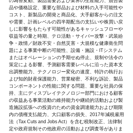
の為替変動、製品需要および業界の生産能力、競合製
品や価格設定、重要な部品および材料の入手可能性や
コスト、新製品の開発と商品化、大手顧客からの注文
や需要、計画レベルの四半期配当の支払いや株買い戻
しに影響をもたらす可能性があるキャッシュフローや
収益等の量と時期、テロ活動・サイバー攻撃・武装紛
争・政情／財政不安・自然災害・大規模な健康衛生問
題による事業中断の可能性、設備・施設・ITシステム
またはオペレーションの予期せぬ停止、規制や法令の
策定による影響、予測顧客需要レベルに沿った資本支
出調整能力、テクノロジー変化の速度、特許の執行お
よび知的財産保護能力、営業秘密、不利な訴訟、製品
コンポーネントの性能に関する問題、重要な社員の保
持、主にディスプレイテクノロジー部門における顧客
の収益ある事業活動の維持能力や継続的活動および製
造施設拡張への投資のための資金調達能力および期限
内の債権支払能力、大口顧客の損失、2017年減税雇用
法（Tax Cuts and Jobs Act）を含む税制改正、法律制
定や政府規制その他政府の活動および調査等がありま