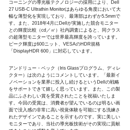
コーニングの導光板テクノロジーの採用により、Dell
27 USB-C Ultrathin Monitorはあらゆる角度において大
幅な薄型化を実現しており、最薄部はわずか5.5mmで
す。また、2018年4月にDellが実施した競合モニター
との輝度比較（cd／㎡）社内調査によると、同クラス
の超薄型モニターでは世界最高輝度を誇っています。
ピーク輝度は600ニット、VESAのHDR規格
「DisplayHDR 600」に対応しています。
アンドリュー・ベック（Iris Glassプログラム、ディレ
クター）は次のようにコメントしています。「最新イ
ノベーションを業界に投入し続けるというDellの戦略
をサポートできて嬉しく思っています。また、この製
品にふさわしい賞を受賞されたことを祝福いたしま
す。今回の受賞は、消費者が望んでいるのは明るい画
面で没入感の非常に高い視覚体験を可能にする洗練さ
れたデザインであることを示すものです。実に美しい
モニターであり、当社の導光板技術がその実現に貢献