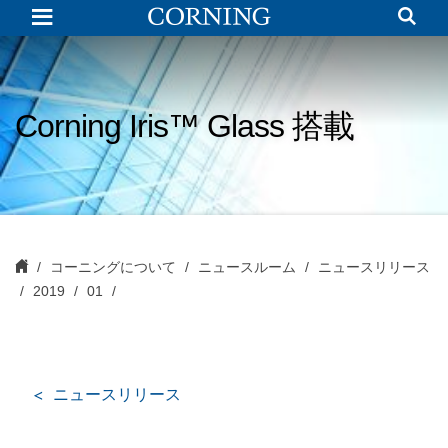
Corning
Iris™
Glass、
CES
ア
ワ
ー
Corning Iris™ Glass 搭載
ド
受
賞
の
Dell
モ
ニ
タ
ー
に
コーニングについて
ニュースルーム
ニュースリリース
搭
2019
01
載
ニュースリリース