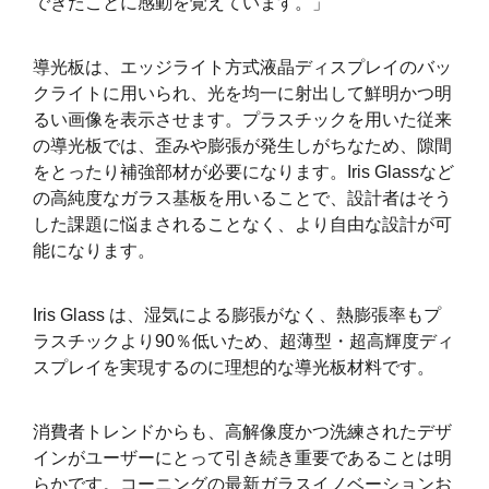
できたことに感動を覚えています。」
導光板は、エッジライト方式液晶ディスプレイのバッ
クライトに用いられ、光を均一に射出して鮮明かつ明
るい画像を表示させます。プラスチックを用いた従来
の導光板では、歪みや膨張が発生しがちなため、隙間
をとったり補強部材が必要になります。Iris Glassなど
の高純度なガラス基板を用いることで、設計者はそう
した課題に悩まされることなく、より自由な設計が可
能になります。
Iris Glass は、湿気による膨張がなく、熱膨張率もプ
ラスチックより90％低いため、超薄型・超高輝度ディ
スプレイを実現するのに理想的な導光板材料です。
消費者トレンドからも、高解像度かつ洗練されたデザ
インがユーザーにとって引き続き重要であることは明
らかです。コーニングの最新ガラスイノベーションお