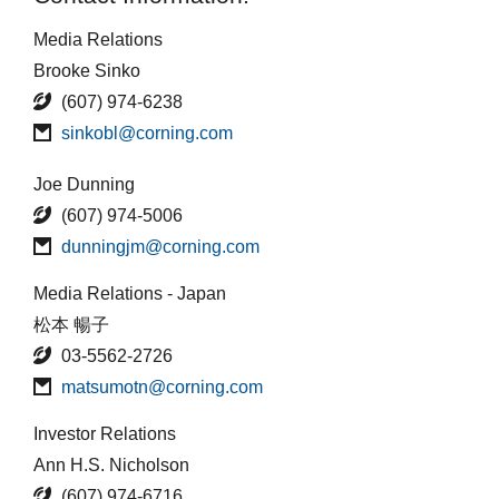
Media Relations
Brooke Sinko
(607) 974-6238
sinkobl@corning.com
Joe Dunning
(607) 974-5006
dunningjm@corning.com
Media Relations - Japan
松本 暢子
03-5562-2726
matsumotn@corning.com
Investor Relations
Ann H.S. Nicholson
(607) 974-6716