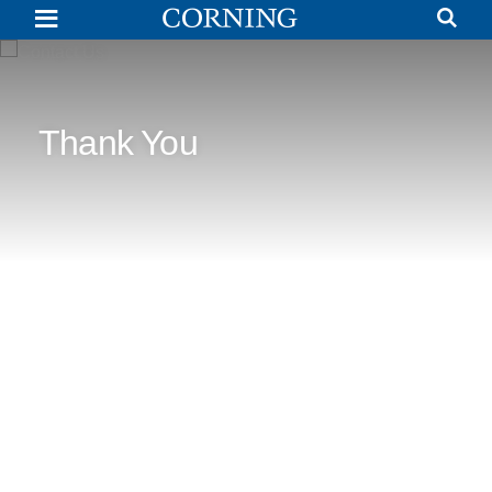
Thank
You
Thank You