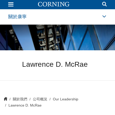
Lawrence
D.
McRae
|
關於康寧
Our
Leadership
|
Corning
Lawrence D. McRae
關於我們
公司概況
Our Leadership
Lawrence D. McRae