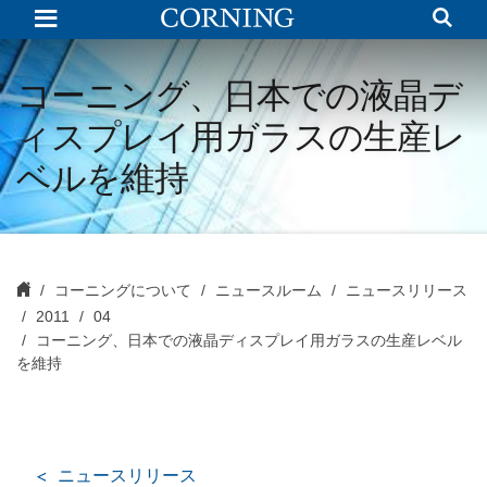
コ
ー
ニ
ン
グ、
コーニング、日本での液晶デ
日
本
ィスプレイ用ガラスの生産レ
で
の
液
ベルを維持
晶
デ
ィ
ス
プ
レ
イ
コーニングについて
ニュースルーム
ニュースリリース
用
2011
04
ガ
ラ
コーニング、日本での液晶ディスプレイ用ガラスの生産レベル
ス
を維持
の
生
産
レ
ベ
ル
ニュースリリース
を