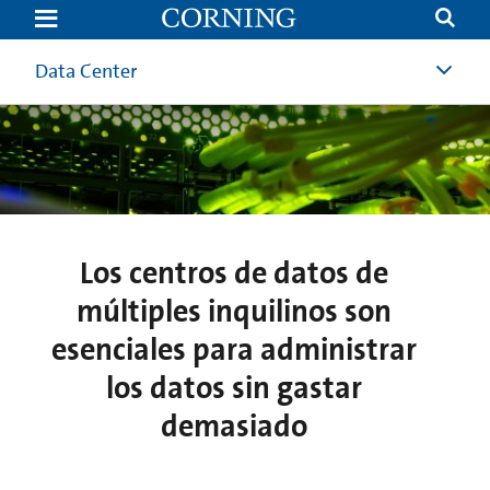
Multi-
tenant
Data
Centers
Data Center
are
Key
to
Managing
Data
Without
Breaking
the
Bank
Los centros de datos de
múltiples inquilinos son
esenciales para administrar
los datos sin gastar
demasiado