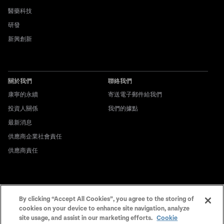
醫藥科技
研發
新興創新
關於我們
聯絡我們
康寧的永續
寄送電子郵件給我們
投資人關係
我們的據點
最新消息
供應商企業社會責任
供應商責任
© 1994-2020 康寧公司。保留所有權
By clicking “Accept All Cookies”, you agree to the storing of
COOKIES
利。
cookies on your device to enhance site navigation, analyze
公開聲明
site usage, and assist in our marketing efforts.
Cookie