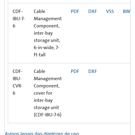
CDF-
Cable
PDF
DXF
VSS
BIM
IBU-7-
Management
6
Component,
inter-bay
storage unit,
6-in-wide, 7-
ft-tall
CDF-
Cable
PDF
DXF
IBU-
Management
CVR-
Component,
6
cover for
inter-bay
storage unit
(CDF-IBU-7-6)
Avisos legais das diretrizes de uso