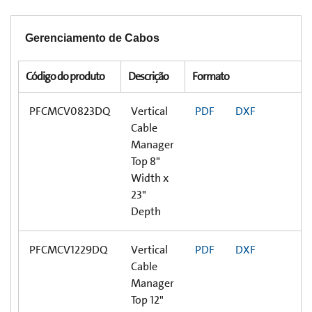
Gerenciamento de Cabos
Código do produto
Descrição
Formato
PFCMCV0823DQ
Vertical
PDF
DXF
Cable
Manager
Top 8"
Width x
23"
Depth
PFCMCV1229DQ
Vertical
PDF
DXF
Cable
Manager
Top 12"