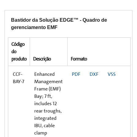
Bastidor da Solução EDGE™ - Quadro de
gerenciamento EMF
Código
do
produto
Descrição
Formato
CCF-
Enhanced
PDF
DXF
VSS
BAY-7
Management
Frame (EMF)
Bay; 7 ft,
includes 12
rear troughs,
integrated
IBU, cable
clamp