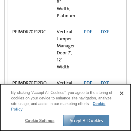
8"
Width,
Platinum
PFJMDR70F12DC
Vertical
PDF
DXF
Jumper
Manager
Door 7',
12"
Width
PFJMDR70F12DQ
Vertical
PDF
DXF
Jumper
By clicking “Accept All Cookies”, you agree to the storing of
Manager
cookies on your device to enhance site navigation, analyze
Door 7',
site usage, and assist in our marketing efforts.
Cookie
Policy
12"
Width
Accept All Cookies
Cookie Settings