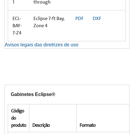
1
through
ECL-
Eclipse 7-ft Bay,
PDF
DXF
BAY-
Zone 4
7-Z4
Avisos legais das diretrizes de uso
Gabinetes Eclipse®
Código
do
produto
Descrição
Formato