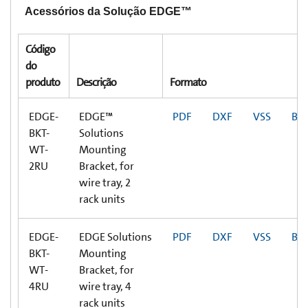
Acessórios da Solução EDGE™
Código
do
produto
Descrição
Formato
EDGE-
EDGE™
PDF
DXF
VSS
BI
BKT-
Solutions
WT-
Mounting
2RU
Bracket, for
wire tray, 2
rack units
EDGE-
EDGE Solutions
PDF
DXF
VSS
BI
BKT-
Mounting
WT-
Bracket, for
4RU
wire tray, 4
rack units