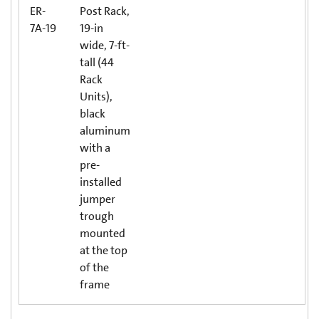
ER-
Post Rack,
7A-19
19-in
wide, 7-ft-
tall (44
Rack
Units),
black
aluminum
with a
pre-
installed
jumper
trough
mounted
at the top
of the
frame