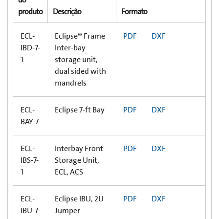
produto
Descrição
Formato
ECL-
Eclipse® Frame
PDF
DXF
IBD-7-
Inter-bay
1
storage unit,
dual sided with
mandrels
ECL-
Eclipse 7-ft Bay
PDF
DXF
BAY-7
ECL-
Interbay Front
PDF
DXF
IBS-7-
Storage Unit,
1
ECL, ACS
ECL-
Eclipse IBU, 2U
PDF
DXF
IBU-7-
Jumper