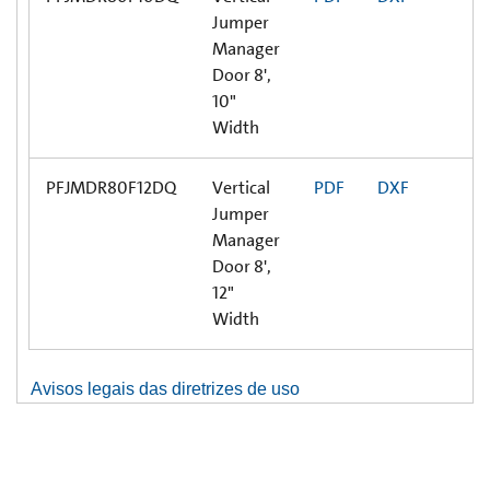
Jumper
Manager
Door 8',
10"
Width
PFJMDR80F12DQ
Vertical
PDF
DXF
Jumper
Manager
Door 8',
12"
Width
Avisos legais das diretrizes de uso