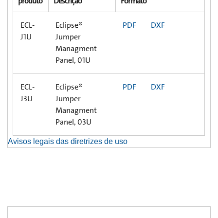
produto
Descrição
Formato
ECL-
Eclipse®
PDF
DXF
J1U
Jumper
Managment
Panel, 01U
ECL-
Eclipse®
PDF
DXF
J3U
Jumper
Managment
Panel, 03U
Avisos legais das diretrizes de uso