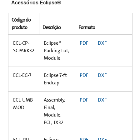
Acessórios Eclipse®
Código do
produto
Descrição
Formato
ECL-CP-
Eclipse®
PDF
DXF
SCPARK32
Parking Lot,
Module
ECL-EC-7
Eclipse 7-ft
PDF
DXF
Endcap
ECL-UMB-
Assembly,
PDF
DXF
MOD
Final,
Module,
ECL, 1X32
ECL-J1U-
Eclipse
PDF
DXF