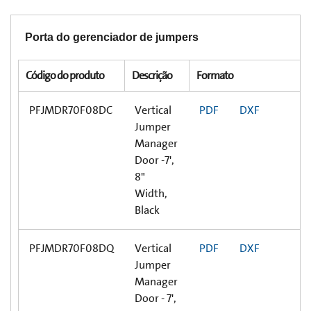
Porta do gerenciador de jumpers
Código do produto
Descrição
Formato
PFJMDR70F08DC
Vertical
PDF
DXF
Jumper
Manager
Door -7',
8"
Width,
Black
PFJMDR70F08DQ
Vertical
PDF
DXF
Jumper
Manager
Door - 7',