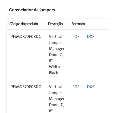
Gerenciador de jumpers
Código do produto
Descrição
Formato
PFJMDR70F08DC
Vertical
PDF
DXF
Jumper
Manager
Door -7',
8"
Width,
Black
PFJMDR70F08DQ
Vertical
PDF
DXF
Jumper
Manager
Door - 7',
8"