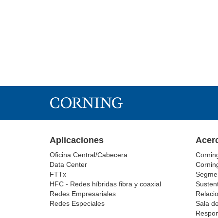
Aplicaciones
Acer
Oficina Central/Cabecera
Cornin
Data Center
Cornin
FTTx
Segmen
HFC - Redes híbridas fibra y coaxial
Sustent
Redes Empresariales
Relacio
Redes Especiales
Sala d
Respon