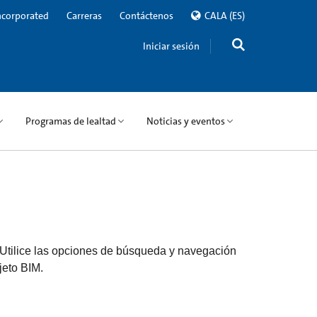
ncorporated
Carreras
Contáctenos
CALA
(ES)
Iniciar sesión
Programas de lealtad
Noticias y eventos
 Utilice las opciones de búsqueda y navegación
jeto BIM.