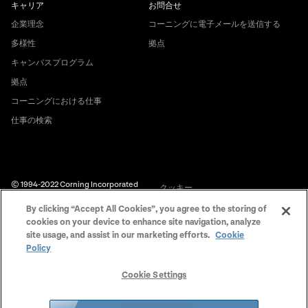
キャリア
お問合せ
企業理念
コーニングに電子メールを送信する
多様性
拠点
キャンパスプログラム
拠点
コーニングにおける仕事
仕事の検索
© 1994-2022 Corning Incorporated
クッキー
All Rights Reserved.
By clicking “Accept All Cookies”, you agree to the storing of
開示説明書
cookies on your device to enhance site navigation, analyze
法的通知
site usage, and assist in our marketing efforts.
Cookie
Policy
米国本社プライバシーポリシー
Cookie Settings
日本の個人情報保護方針